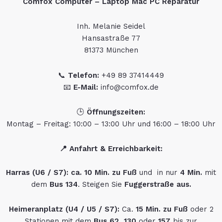
Comfox Computer – Laptop Mac PC Reparatur
Inh. Melanie Seidel
Hansastraße 77
81373 München
📞
Telefon:
+49 89 37414449
📧
E-Mail:
info@comfox.de
🕒
Öffnungszeiten:
Montag – Freitag: 10:00 – 13:00 Uhr und 16:00 – 18:00 Uhr
📍
Anfahrt & Erreichbarkeit:
Harras (U6 / S7): ca. 10 Min. zu Fuß
und in nur
4 Min.
mit
dem
Bus 134
. Steigen Sie
Fuggerstraße aus.
Heimeranplatz (U4 / U5 / S7):
Ca.
15 Min. zu Fuß
oder 2
Stationen mit dem
Bus 62, 130
oder
157
bis zur